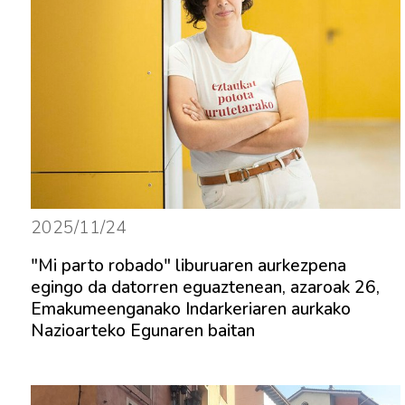
2025/11/24
"Mi parto robado" liburuaren aurkezpena
egingo da datorren eguaztenean, azaroak 26,
Emakumeenganako Indarkeriaren aurkako
Nazioarteko Egunaren baitan