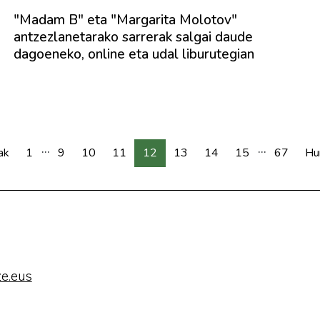
"Madam B" eta "Margarita Molotov"
antzezlanetarako sarrerak salgai daude
dagoeneko, online eta udal liburutegian
...
...
ak
1
9
10
11
12
13
14
15
67
Hu
e.eus