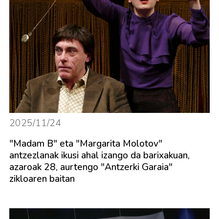
2025/11/24
"Madam B" eta "Margarita Molotov"
antzezlanak ikusi ahal izango da barixakuan,
azaroak 28, aurtengo "Antzerki Garaia"
zikloaren baitan