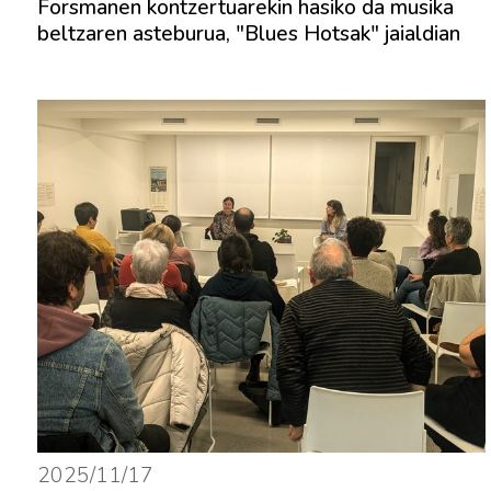
Forsmanen kontzertuarekin hasiko da musika
beltzaren asteburua, "Blues Hotsak" jaialdian
2025/11/17