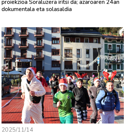
proiekzioa Soraluzera iritsi da; azaroaren 24an
dokumentala eta solasaldia
2025/11/14