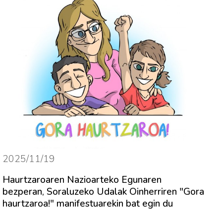
2025/11/19
Haurtzaroaren Nazioarteko Egunaren
bezperan, Soraluzeko Udalak Oinherriren "Gora
haurtzaroa!" manifestuarekin bat egin du