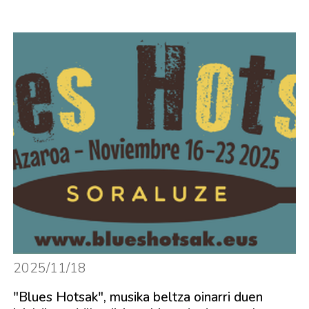
2025/11/18
"Blues Hotsak", musika beltza oinarri duen