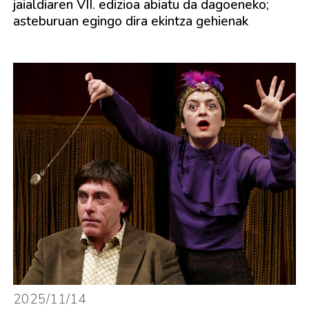
jaialdiaren VII. edizioa abiatu da dagoeneko;
asteburuan egingo dira ekintza gehienak
2025/11/14