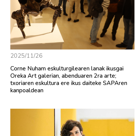
2025/11/26
Corne Nuham eskulturgilearen lanak ikusgai
Oreka Art galerian, abenduaren 2ra arte;
txoriaren eskultura ere ikus daiteke SAPAren
kanpoaldean