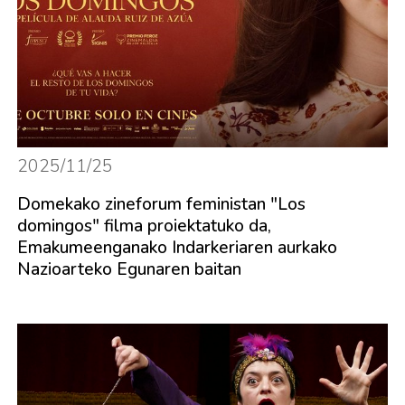
2025/11/25
Domekako zineforum feministan "Los
domingos" filma proiektatuko da,
Emakumeenganako Indarkeriaren aurkako
Nazioarteko Egunaren baitan