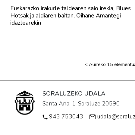
Euskarazko irakurle taldearen saio irekia, Blues
Hotsak jaialdiaren baitan, Oihane Amantegi
idazlearekin
<
Aurreko 15 elementu
SORALUZEKO UDALA
Santa Ana, 1. Soraluze 20590
943 753043
udala@soraluz