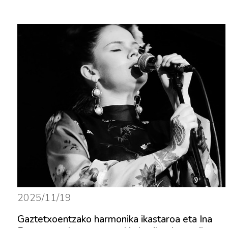
2025/11/19
Gaztetxoentzako harmonika ikastaroa eta Ina