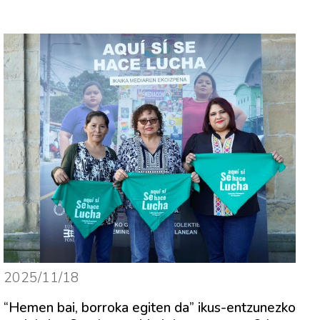
2025/11/18
“Hemen bai, borroka egiten da” ikus-entzunezko