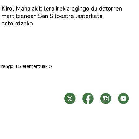
Kirol Mahaiak bilera irekia egingo du datorren
martitzenean San Silbestre lasterketa
antolatzeko
rrengo 15 elementuak
>