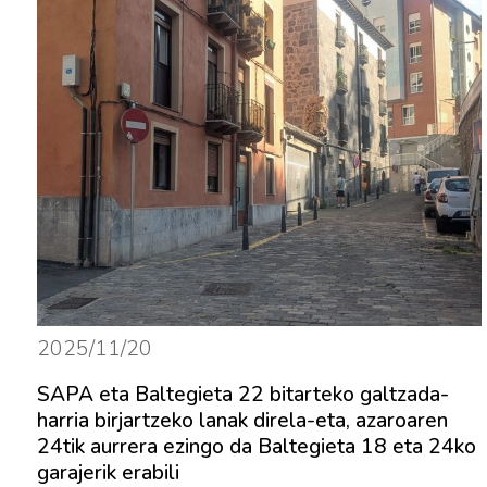
2025/11/20
SAPA eta Baltegieta 22 bitarteko galtzada-
harria birjartzeko lanak direla-eta, azaroaren
24tik aurrera ezingo da Baltegieta 18 eta 24ko
garajerik erabili