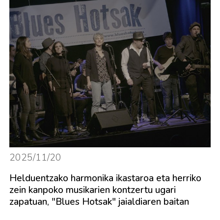
2025/11/20
Helduentzako harmonika ikastaroa eta herriko
zein kanpoko musikarien kontzertu ugari
zapatuan, "Blues Hotsak" jaialdiaren baitan