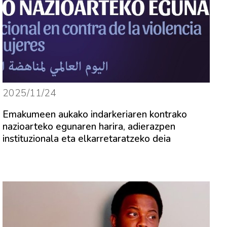
2025/11/24
Emakumeen aukako indarkeriaren kontrako
nazioarteko egunaren harira, adierazpen
instituzionala eta elkarretaratzeko deia