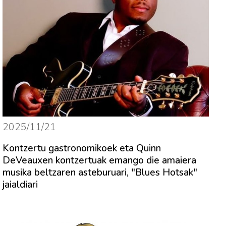
2025/11/21
Kontzertu gastronomikoek eta Quinn
DeVeauxen kontzertuak emango die amaiera
musika beltzaren asteburuari, "Blues Hotsak"
jaialdiari