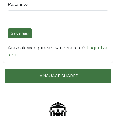
Pasahitza
Saioa hasi
Arazoak webgunean sartzerakoan?
Laguntza
lortu
.
LANGUAGE SHARED