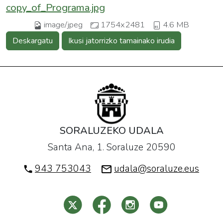
copy_of_Programa.jpg
image/jpeg
1754x2481
4.6 MB
Deskargatu
Ikusi jatorrizko tamainako irudia
SORALUZEKO UDALA
Santa Ana, 1. Soraluze 20590
943 753043
udala@soraluze.eus