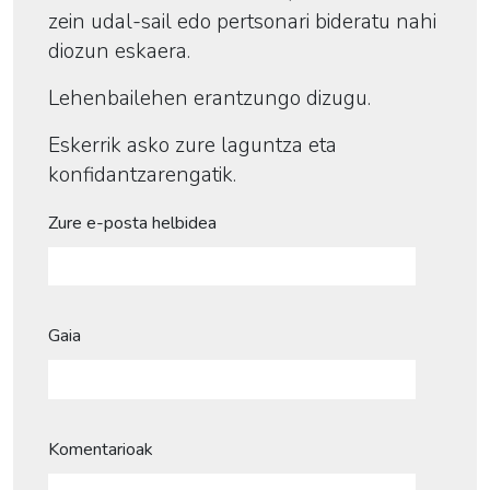
zein udal-sail edo pertsonari bideratu nahi
diozun eskaera.
Lehenbailehen erantzungo dizugu.
Eskerrik asko zure laguntza eta
konfidantzarengatik.
Zure e-posta helbidea
Gaia
Komentarioak