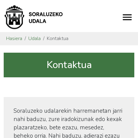
Hasiera
Udala
Kontaktua
Kontaktua
Soraluzeko udalarekin harremanetan jarri
nahi baduzu, zure iradokizunak edo kexak
plazaratzeko, bete ezazu, mesedez,
beheko orria. Nahi baduzu, adierazi ezazu