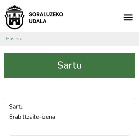
Hasiera
Sartu
Sartu
Erabiltzaile-izena