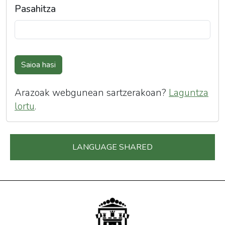
Pasahitza
Saioa hasi
Arazoak webgunean sartzerakoan?
Laguntza
lortu
.
LANGUAGE SHARED