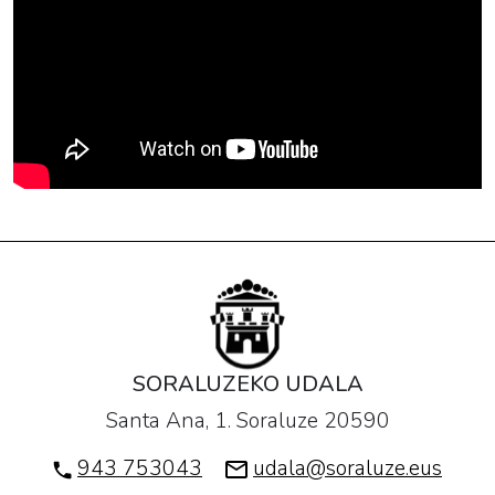
SORALUZEKO UDALA
Santa Ana, 1. Soraluze 20590
943 753043
udala@soraluze.eus