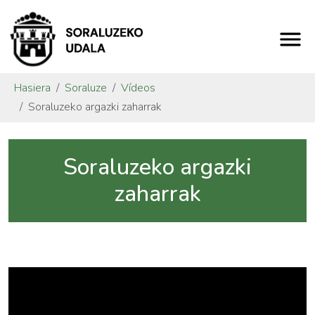
Hasiera
Soraluze
Vídeos
Soraluzeko argazki zaharrak
Soraluzeko argazki
zaharrak