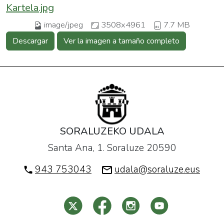
Kartela.jpg
image/jpeg
3508x4961
7.7 MB
Descargar
Ver la imagen a tamaño completo
SORALUZEKO UDALA
Santa Ana, 1. Soraluze 20590
943 753043
udala@soraluze.eus