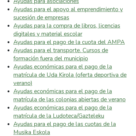
Ayudas para asociaciones
Ayudas para el apoyo al emprendimiento y
sucesión de empresas
Ayudas para la compra de libros, licencias
digitales y material escolar
Ayudas para el pago de la cuota del AMPA
Ayudas para el transporte. Cursos de
formación fuera del municipio
Ayudas económicas para el pago de la
matrícula de Uda Kirola (oferta deportiva de
verano)
Ayudas económicas para el pago de la
matrícula de las colonias abiertas de verano
Ayudas económicas para el pago de la
matrícula de la Ludoteca/Gazteleku
Ayudas para el pago de las cuotas de la
Musika Eskola