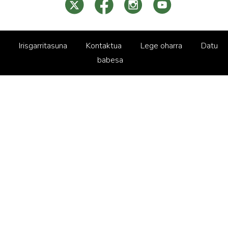
Irisgarritasuna
Kontaktua
Lege oharra
Datu
babesa