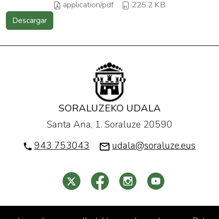
application/pdf
225.2 KB
Descargar
SORALUZEKO UDALA
Santa Ana, 1. Soraluze 20590
943 753043
udala@soraluze.eus