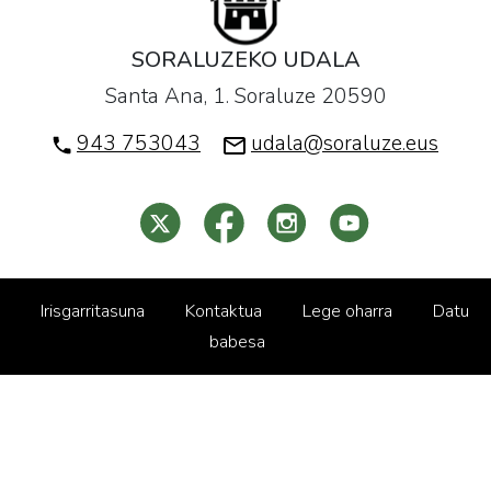
SORALUZEKO UDALA
Santa Ana, 1. Soraluze 20590
943 753043
udala@soraluze.eus
Irisgarritasuna
Kontaktua
Lege oharra
Datu
babesa