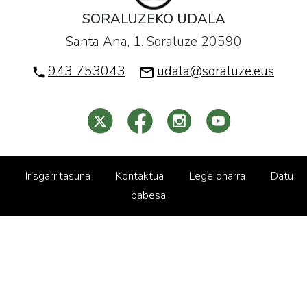
SORALUZEKO UDALA
Santa Ana, 1. Soraluze 20590
943 753043
udala@soraluze.eus
Irisgarritasuna
Kontaktua
Lege oharra
Datu
babesa