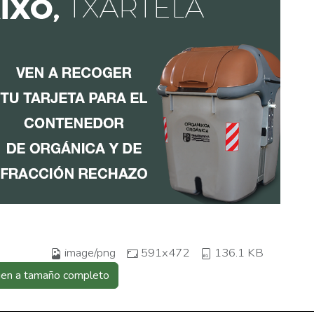
image/png
591x472
136.1 KB
gen a tamaño completo