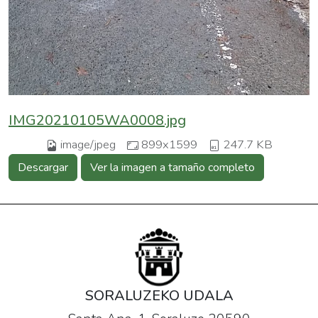
IMG20210105WA0008.jpg
image/jpeg
899x1599
247.7 KB
Descargar
Ver la imagen a tamaño completo
SORALUZEKO UDALA