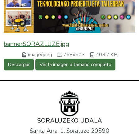
bannerSORAZLUZE.jpg
image/jpeg
768x503
403.7 KB
Descargar
Ver la imagen a tamaño completo
SORALUZEKO UDALA
Santa Ana, 1. Soraluze 20590