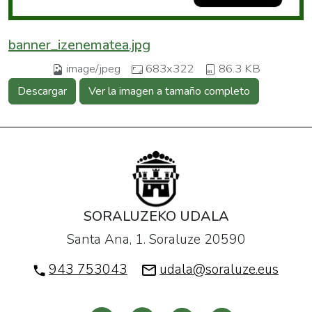
banner_izenematea.jpg
image/jpeg
683x322
86.3 KB
Descargar
Ver la imagen a tamaño completo
SORALUZEKO UDALA
Santa Ana, 1. Soraluze 20590
943 753043
udala@soraluze.eus