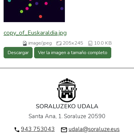
copy_of_Euskaraldia.jpg
image/jpeg
205x245
10.0 KB
Descargar
Ver la imagen a tamaño completo
SORALUZEKO UDALA
Santa Ana, 1. Soraluze 20590
943 753043
udala@soraluze.eus