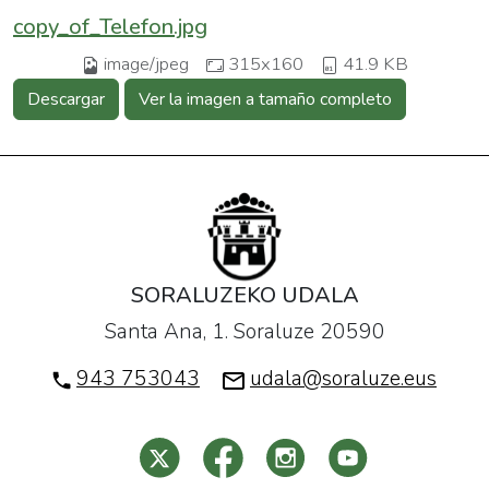
copy_of_Telefon.jpg
image/jpeg
315x160
41.9 KB
Descargar
Ver la imagen a tamaño completo
SORALUZEKO UDALA
Santa Ana, 1. Soraluze 20590
943 753043
udala@soraluze.eus