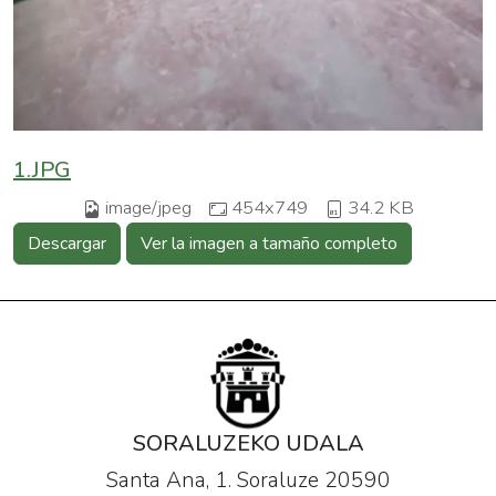
1.JPG
image/jpeg
454x749
34.2 KB
Descargar
Ver la imagen a tamaño completo
SORALUZEKO UDALA
Santa Ana, 1. Soraluze 20590