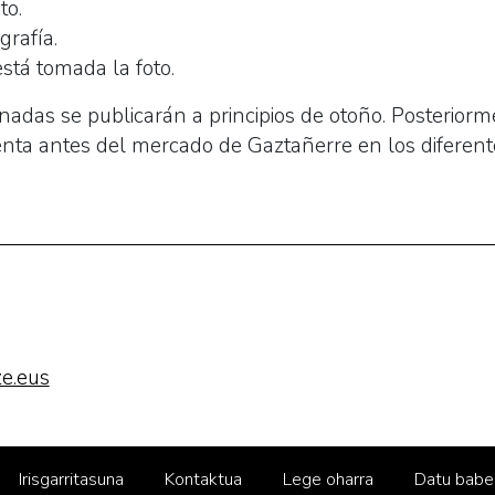
to.
grafía.
stá tomada la foto.
onadas se publicarán a principios de otoño. Posteriorm
nta antes del mercado de Gaztañerre en los diferent
e.eus
Irisgarritasuna
Kontaktua
Lege oharra
Datu babe