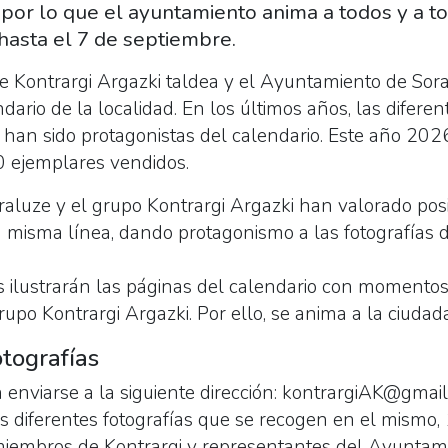
por lo que el ayuntamiento anima a todos y a tod
hasta el 7 de septiembre.
e Kontrargi Argazki taldea y el Ayuntamiento de Sor
dario de la localidad.
En los últimos años, las difere
s han sido protagonistas del calendario. Este año 202
0 ejemplares vendidos.
aluze y el grupo Kontrargi Argazki han valorado posi
a misma línea, dando protagonismo a las fotografías d
s ilustrarán las páginas del calendario con momentos
upo Kontrargi Argazki. Por ello, se anima a la ciudadan
tografías
 enviarse a la siguiente dirección: kontrargiAK@gmail
s diferentes fotografías que se recogen en el mismo,
miembros de Kontrargi y representantes del Ayuntami