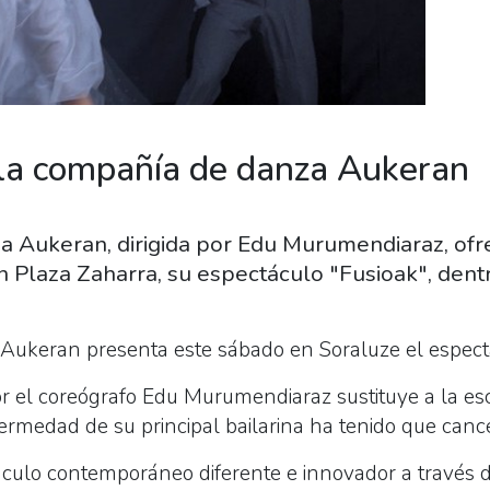
 la compañía de danza Aukeran
 Aukeran, dirigida por Edu Murumendiaraz, ofr
en Plaza Zaharra, su espectáculo "Fusioak", den
ukeran presenta este sábado en Soraluze el espectá
or el coreógrafo Edu Murumendiaraz sustituye a la esc
ermedad de su principal bailarina ha tenido que cance
áculo contemporáneo diferente e innovador a través d