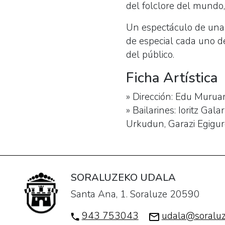
del folclore del mundo
Un espectáculo de una h
de especial cada uno d
del público.
Ficha Artística
»
Dirección:
Edu Murua
»
Bailarines:
Ioritz Galar
Urkudun, Garazi Egigur
SORALUZEKO UDALA
Santa Ana, 1. Soraluze 20590
943 753043
udala@soraluz