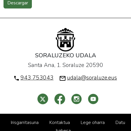
Descargar
SORALUZEKO UDALA
Santa Ana, 1. Soraluze 20590
943 753043
udala@soraluze.eus
Irisgarritasuna
Kontaktua
Lege oharra
Datu
babesa