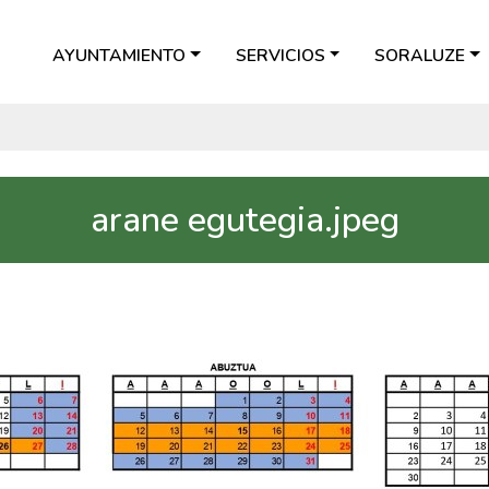
AYUNTAMIENTO
SERVICIOS
SORALUZE
arane egutegia.jpeg