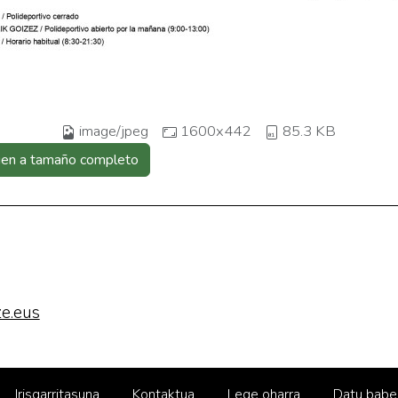
image/jpeg
1600x442
85.3 KB
gen a tamaño completo
e.eus
Irisgarritasuna
Kontaktua
Lege oharra
Datu babe