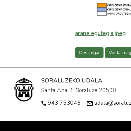
arane egutegia.jpeg
Descargar
Ver la ima
SORALUZEKO UDALA
Santa Ana, 1. Soraluze 20590
943 753043
udala@soraluz