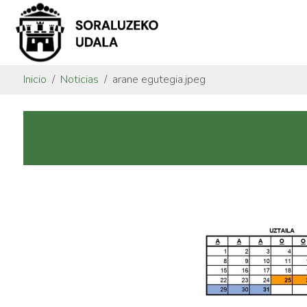
Inicio
Noticias
arane egutegia.jpeg