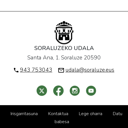
SORALUZEKO UDALA
Santa Ana, 1. Soraluze 20590
943 753043
udala@soraluze.eus
Irisgarritasuna
Kontaktua
Lege oharra
Datu
babesa