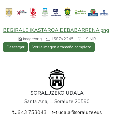
BEGIRALE IKASTAROA DEBABARRENA.png
image/png
1587x2245
1.9 MB
Descargar
Ver la imagen a tamaño completo
SORALUZEKO UDALA
Santa Ana, 1. Soraluze 20590
943 753043
udala@soraluze.eus