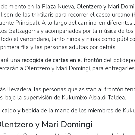
ecibimiento en la Plaza Nueva,
Olentzero y Mari Domin
l son de los trikitilaris para recorrer el casco urbano 
uente Principal). A lo largo del camino, en diferentes 
los Galtzagorris y acompañados por la música de los tri
 todo el vencindario, tanto niños y niñas como público 
n primera fila y las personas adultas por detrás.
lizará una
recogida de cartas en el frontón
del polidepor
ercarán a Olentzero y Mari Domingi, para entregarles 
ás llevadera, las personas que asistan al frontón ten
os
, bajo la supervisión de Kukumixo Aisialdi Taldea.
, caldo y bebida
de la mano de los miembros de Kuku
Olentzero y Mari Domingi