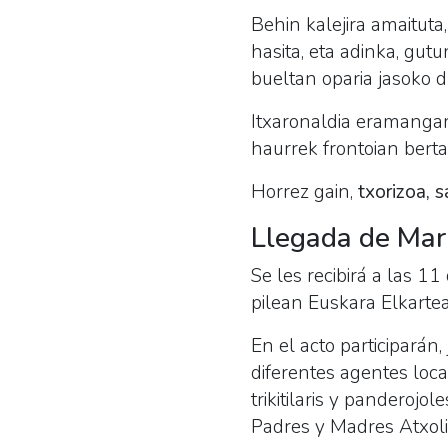
Behin kalejira amaituta
hasita, eta adinka, gu
bueltan oparia jasoko d
Itxaronaldia eramangar
haurrek frontoian berta
Horrez gain,
txorizoa, 
Llegada de Mar
Se les recibirá a las 1
pilean Euskara Elkartea
En el acto participarán,
diferentes agentes loca
trikitilaris y panderojol
Padres y Madres Atxoli