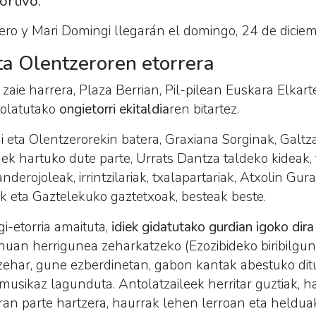
ortivo.
ro y Mari Domingi llegarán el domingo, 24 de diciem
ta Olentzeroren etorrera
zaie harrera, Plaza Berrian, Pil-pilean Euskara Elkart
tolatutako
ongietorri ekitaldia
ren bitartez.
i eta Olentzerorekin batera, Graxiana Sorginak, Galtza
nek hartuko dute parte, Urrats Dantza taldeko kideak, 
panderojoleak, irrintzilariak, txalapartariak, Atxolin Gu
k eta Gaztelekuko gaztetxoak, besteak beste.
i-etorria amaituta,
idiek gidatutako gurdian igoko dira
doinuan herrigunea zeharkatzeko (Ezozibideko biribilgun
zehar, gune ezberdinetan, gabon kantak abestuko ditu
en musikaz lagunduta. Antolatzaileek herritar guztiak, 
iran parte hartzera, haurrak lehen lerroan eta helduak