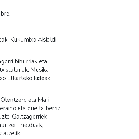
bre.
eak, Kukumixo Aisialdi
gorri bihurriak eta
txistulariak, Musika
raso Elkarteko kideak,
Olentzero eta Mari
eraino eta buelta berriz
zte, Galtzagorriek
haur zein helduak,
 atzetik.