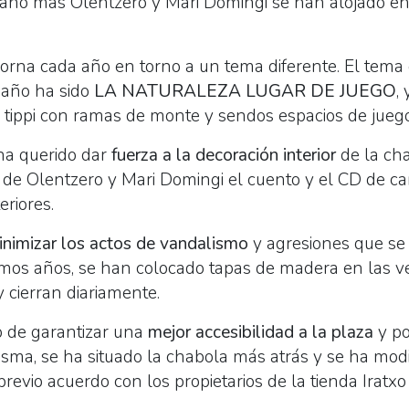
un año más Olentzero y Mari Domingi se han alojado en
orna cada año en torno a un tema diferente. El tema 
 año ha sido
LA NATURALEZA LUGAR DE JUEGO
,
tippi con ramas de monte y sendos espacios de juego
ha querido dar
fuerza a la decoración interior
de la ch
de Olentzero y Mari Domingi el cuento y el CD de ca
riores.
inimizar los actos de vandalismo
y agresiones que se
imos años, se han colocado tapas de madera en las v
 cierran diariamente.
o de garantizar una
mejor accesibilidad a la plaza
y po
sma, se ha situado la chabola más atrás y se ha modi
 previo acuerdo con los propietarios de la tienda Iratx