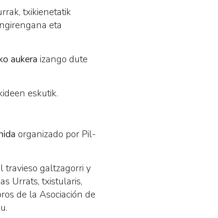
rrak, txikienetatik
ingirengana eta
eko aukera
izango dute
ideen eskutik.
nida
organizado por Pil-
l travieso galtzagorri y
 Urrats, txistularis,
mbros de la Asociación de
u.