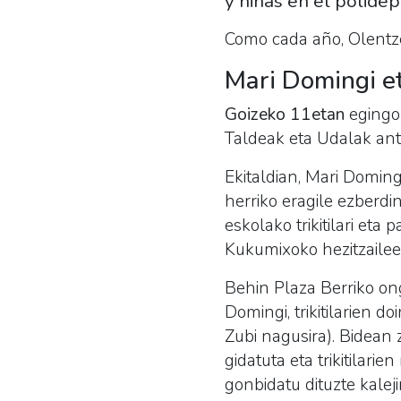
y niñas en el polidep
Como cada año, Olentze
Mari Domingi e
Goizeko 11etan
egingo 
Taldeak eta Udalak an
Ekitaldian, Mari Doming
herriko eragile ezberdi
eskolako trikitilari eta 
Kukumixoko hezitzailee
Behin Plaza Berriko ong
Domingi, trikitilarien 
Zubi nagusira). Bidean 
gidatuta eta trikitilari
gonbidatu dituzte kalej