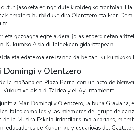
,
gutun jasoketa
egingo dute
kiroldegiko frontoian
. Hau
tunak ematera hurbilduko dira Olentzero eta Mari Dom
ute.
ri eta gozoagoa egite aldera,
jolas ezberdinetan aritz
n, Kukumixo Aisialdi Taldekoen gidaritzapean.
salda eta edatekoa
ere izango da bertan, Kukumixoko k
i Domingi y Olentzero
1 de la mañana en Plaza Berria, con un
acto de bienve
, Kukumixo Aisialdi Taldea y el Ayuntamiento.
 junto a Mari Domingi y Olentzero, la burja Graxiana, e
les, tales como los y las miembros del grupo de danzas
es de la Musika Eskola, irrintzilaris, txalapartaris, mie
n, educadores de Kukumixo y usuario/as del Gaztelek