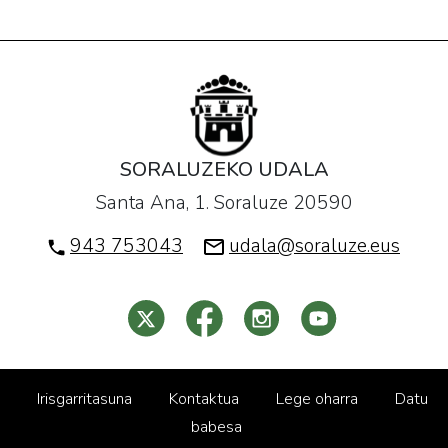
SORALUZEKO UDALA
Santa Ana, 1. Soraluze 20590
943 753043
udala@soraluze.eus
Irisgarritasuna
Kontaktua
Lege oharra
Datu
babesa