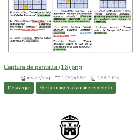
Captura de pantalla (16).png
image/png
1062x687
164.9 KB
Descargar
Ver la imagen a tamaño completo