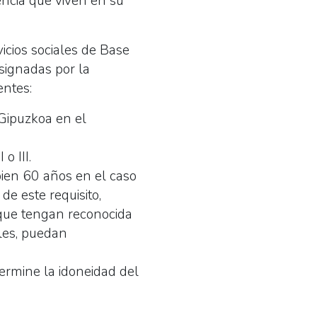
ncia que viven en su
icios sociales de Base
signadas por la
entes:
Gipuzkoa en el
o III.
bien 60 años en el caso
e este requisito,
 que tengan reconocida
ales, puedan
ermine la idoneidad del