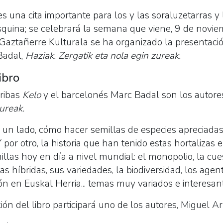
es una cita importante para los y las soraluzetarras y 
esquina; se celebrará la semana que viene, 9 de novi
aztañerre Kulturala se ha organizado la presentación
Badal,
Haziak. Zergatik eta nola egin zureak.
ibro
ribas
Kelo
y el barcelonés Marc Badal son los autores
ureak.
r un lado, cómo hacer semillas de especies apreciada
 por otro, la historia que han tenido estas hortalizas
illas hoy en día a nivel mundial: el monopolio, la cue
las híbridas, sus variedades, la biodiversidad, los ag
ón en Euskal Herria... temas muy variados e interesan
ón del libro participará uno de los autores, Miguel Ar