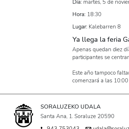
Día:
martes, 5 de novi
Hora:
18:30
Lugar:
Kalebarren 8
Ya llega la feria 
Apenas quedan diez día
participantes se centran
Este año tampoco faltar
comenzará a las 10:00 
SORALUZEKO UDALA
Santa Ana, 1. Soraluze 20590
943 753043
udala@soraluz