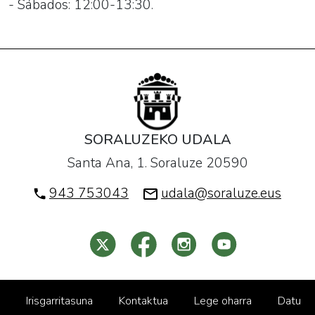
- Sábados: 12:00-13:30.
SORALUZEKO UDALA
Santa Ana, 1. Soraluze 20590
943 753043
udala@soraluze.eus
Irisgarritasuna
Kontaktua
Lege oharra
Datu