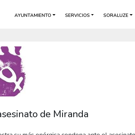
AYUNTAMIENTO
SERVICIOS
SORALUZE
asesinato de Miranda
stra su más enérgica condena ante el asesinat