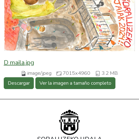
D maila.jpg
image/jpeg
7015x4960
3.2 MB
Descargar
Ver la imagen a tamaño completo