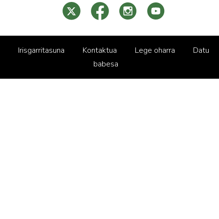
Irisgarritasuna
Kontaktua
Lege oharra
Datu
babesa