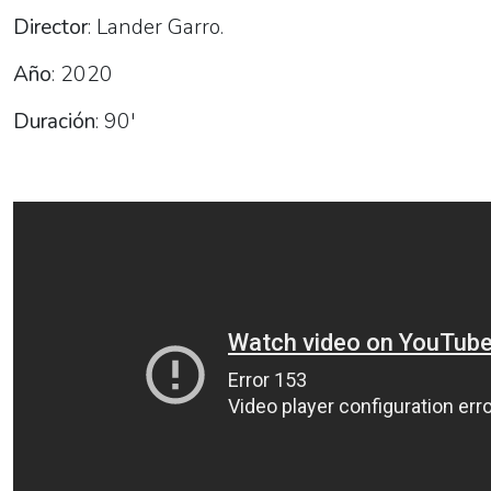
Director
: Lander Garro.
Año
: 2020
Duración
: 90'