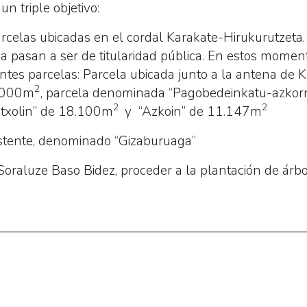
n triple objetivo:
parcelas ubicadas en el cordal Karakate-Hirukurutzet
ada pasan a ser de titularidad pública. En estos mome
ientes parcelas: Parcela ubicada junto a la antena d
2
0.000m
, parcela denominada “Pagobedeinkatu-azkor
2
2
txolin” de 18.100m
y “Azkoin” de 11.147m
stente, denominado “Gizaburuaga”
oraluze Baso Bidez, proceder a la plantación de ár