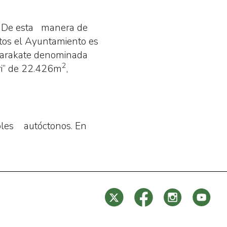
a. De esta manera de
ntos el Ayuntamiento es
e Karakate denominada
2
ri” de 22.426m
,
boles autóctonos. En