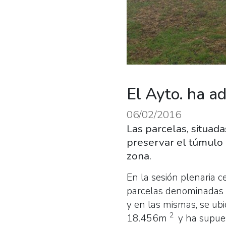
El Ayto. ha a
06/02/2016
Las parcelas, situad
preservar el túmulo "
zona.
En la sesión plenaria 
parcelas denominadas “
y en las mismas, se ub
2
18.456m
y ha supue