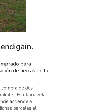
mendigain.
comprado para
ción de tierras en la
la compra de dos
rakate –Hirukurutzeta
icie asciende a
ichas parcelas el