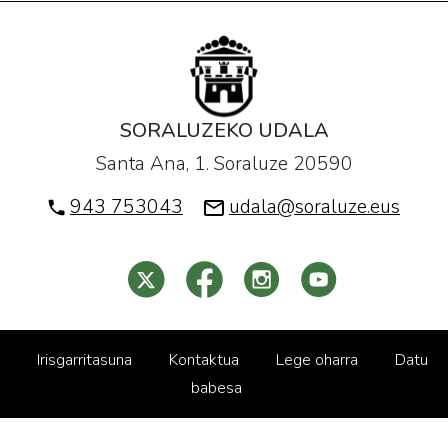
SORALUZEKO UDALA
Santa Ana, 1. Soraluze 20590
943 753043
udala@soraluze.eus
Irisgarritasuna
Kontaktua
Lege oharra
Datu
babesa