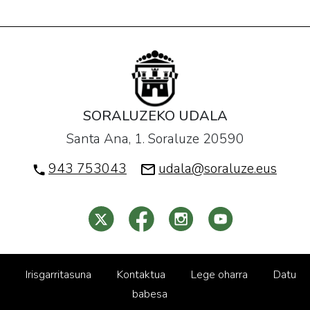
SORALUZEKO UDALA
Santa Ana, 1. Soraluze 20590
943 753043
udala@soraluze.eus
Irisgarritasuna
Kontaktua
Lege oharra
Datu
babesa