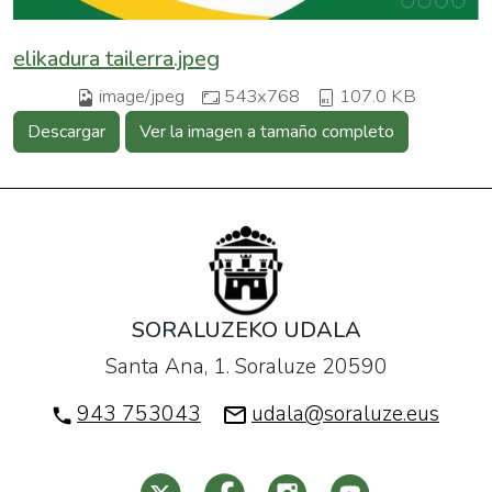
elikadura tailerra.jpeg
image/jpeg
543x768
107.0 KB
Descargar
Ver la imagen a tamaño completo
SORALUZEKO UDALA
Santa Ana, 1. Soraluze 20590
943 753043
udala@soraluze.eus