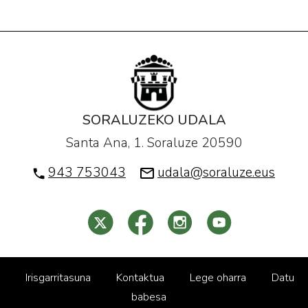
SORALUZEKO UDALA
Santa Ana, 1. Soraluze 20590
943 753043
udala@soraluze.eus
Irisgarritasuna
Kontaktua
Lege oharra
Datu
babesa