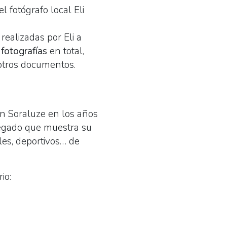
del fotógrafo local Eli
ealizadas por Eli a
e
fotografías
en total,
y otros documentos.
en Soraluze en los años
legado que muestra su
ales, deportivos… de
io: