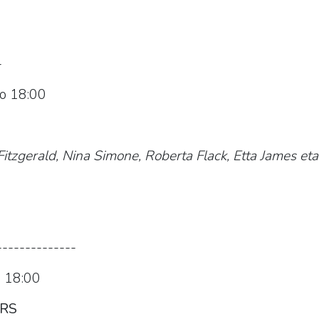
)
-
o 18:00
 Fitzgerald, Nina Simone, Roberta Flack, Etta James et
)
--------------
 18:00
ERS