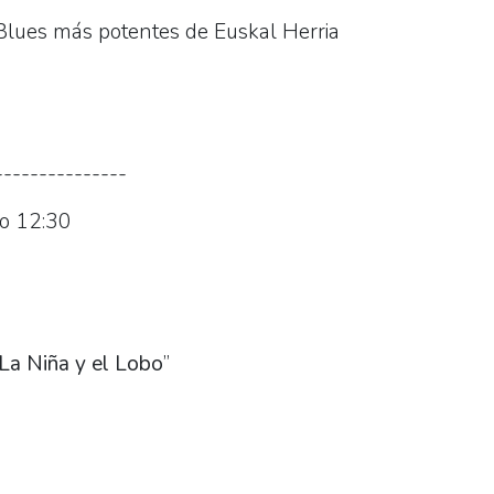
Blues más potentes de Euskal Herria
)
---------------
o 12:30
La Niña y el Lobo
”
)