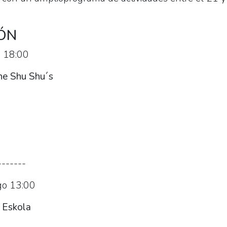
ÓN
 18:00
e Shu Shu´s
)
-------
o 13:00
 Eskola