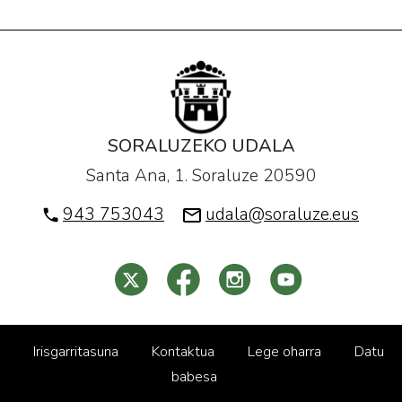
SORALUZEKO UDALA
Santa Ana, 1. Soraluze 20590
943 753043
udala@soraluze.eus
Irisgarritasuna
Kontaktua
Lege oharra
Datu
babesa