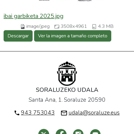
ibai garbiketa 2025.jpg
image/jpeg
3508x4961
4.3 MB
Descargar
Ver la imagen a tamaño completo
SORALUZEKO UDALA
Santa Ana, 1. Soraluze 20590
943 753043
udala@soraluze.eus