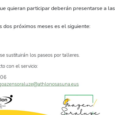
e quieran participar deberán presentarse a la
os dos próximos meses es el siguiente:
e sustituirán los paseos por talleres.
o con el servicio:
906
goazensoraluze@athlonosasuna.eus