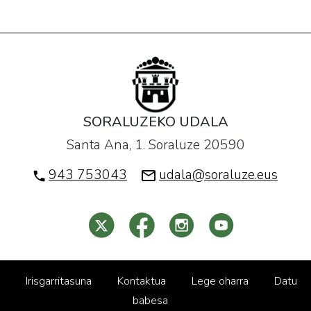
SORALUZEKO UDALA
Santa Ana, 1. Soraluze 20590
943 753043
udala@soraluze.eus
Irisgarritasuna
Kontaktua
Lege oharra
Datu
babesa