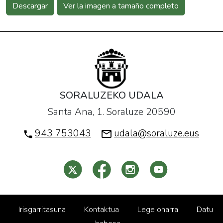
Descargar
Ver la imagen a tamaño completo
SORALUZEKO UDALA
Santa Ana, 1. Soraluze 20590
943 753043
udala@soraluze.eus
Irisgarritasuna
Kontaktua
Lege oharra
Datu