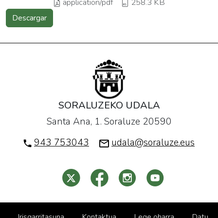
application/pdf
258.3 KB
Descargar
SORALUZEKO UDALA
Santa Ana, 1. Soraluze 20590
943 753043
udala@soraluze.eus
Irisgarritasuna
Kontaktua
Lege oharra
Datu