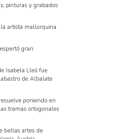
s, pinturas y grabados
la artista mallorquina
despertó gran
de Isabela Lleó fue
alabastro de Albalate
a resuelve poniendo en
 las tramas ortogonales
 bellas artes de