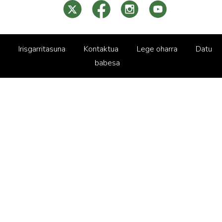
Irisgarritasuna
Kontaktua
Lege oharra
Datu
babesa