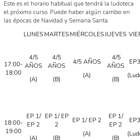
Este es el horario habitual que tendrá la
ludoteca
el próximo curso. Puede haber algún cambio en
las épocas de Navidad y Semana Santa.
LUNES
MARTES
MIÉRCOLES
JUEVES
VIE
4/5
4/5
4/5
4/5 AÑOS
EP3
17:00-
AÑOS
AÑOS
AÑOS
18:00
(A)
(Lud
(A)
(B)
(B)
EP 1/
EP 1/ EP
EP 1/
EP 1/ EP 2
EP3
18:00-
EP 2
2
EP 2
19:00
(A)
(Lud
(A)
(B)
(B)