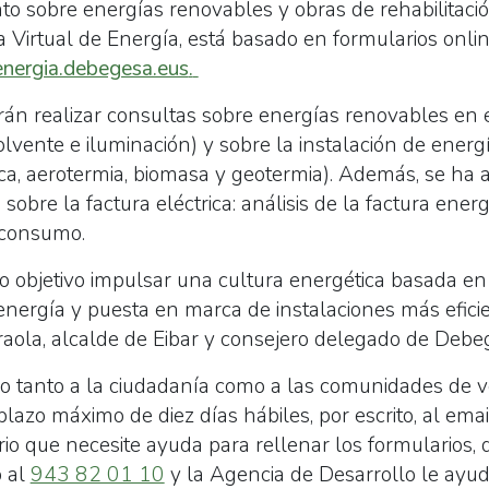
to sobre energías renovables y obras de rehabilitació
na Virtual de Energía, está basado en formularios onli
energia.debegesa.eus
.
án realizar consultas sobre energías renovables en e
lvente e iluminación) y sobre la instalación de energ
mica, aerotermia, biomasa y geotermia). Además, se ha
sobre la factura eléctrica: análisis de la factura ener
e consumo.
mo objetivo impulsar una cultura energética basada en
energía y puesta en marca de instalaciones más eficie
Iraola, alcalde de Eibar y consejero delegado de Deb
gido tanto a la ciudadanía como a las comunidades de v
azo máximo de diez días hábiles, por escrito, al email
io que necesite ayuda para rellenar los formularios, d
 al
943 82 01 10
y la Agencia de Desarrollo le ayu